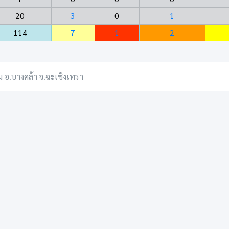
20
3
0
1
114
7
1
2
ม อ.บางคล้า จ.ฉะเชิงเทรา